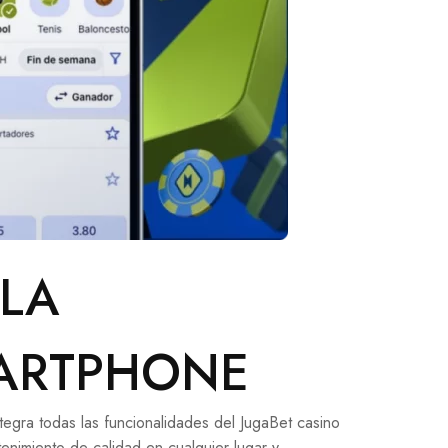
 LA
MARTPHONE
ntegra todas las funcionalidades del
JugaBet casino
nimiento de calidad en cualquier lugar y