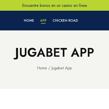
Encuentre bonos en un casino en línea
HOME
APP
CHICKEN ROAD
JUGABET APP
Home
/
Jugabet App