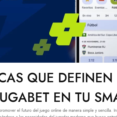
CAS QUE DEFINEN
 JUGABET EN TU S
romover el futuro del juego online de manera simple y sencilla. I
cipándose a las necesidades del jugador moderno que busca entrete