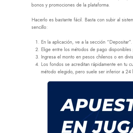
bonos y promociones de la plataforma.
Hacerlo es bastante fácil. Basta con subir al sist
sencillo:
En la aplicación, ve a la sección “Depositar”.
Elige entre los métodos de pago disponibles 
Ingresa el monto en pesos chilenos o en divis
Los fondos se acreditan rápidamente en tu cu
método elegido, pero suele ser inferior a 24 