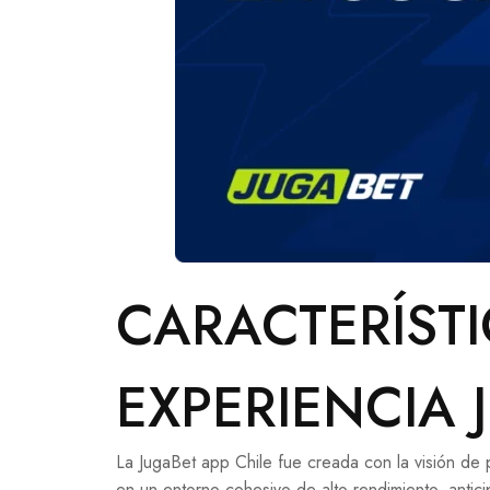
CARACTERÍSTI
EXPERIENCIA
La JugaBet app Chile fue creada con la visión de p
en un entorno cohesivo de alto rendimiento, anti