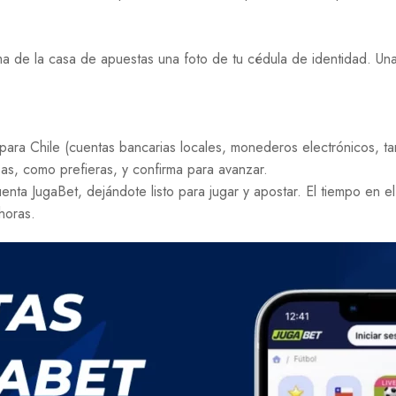
ema de la casa de apuestas una foto de tu cédula de identidad. Una 
para Chile (cuentas bancarias locales, monederos electrónicos, ta
as, como prefieras, y confirma para avanzar.
enta JugaBet, dejándote listo para jugar y apostar. El tiempo en 
horas.