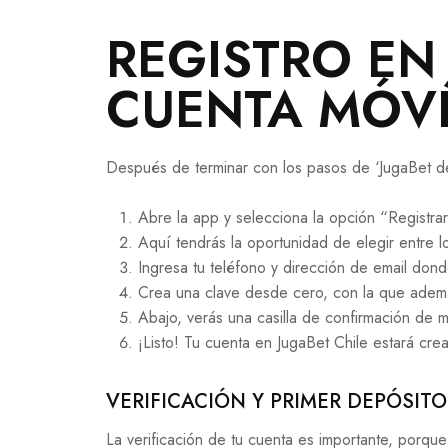
REGISTRO EN
CUENTA MÓVI
Después de terminar con los pasos de ‘
JugaBet d
Abre la app y selecciona la opción “Registrar
Aquí tendrás la oportunidad de elegir entre 
Ingresa tu teléfono y dirección de email don
Crea una clave desde cero, con la que además
Abajo, verás una casilla de confirmación de 
¡Listo! Tu cuenta en JugaBet Chile estará cre
VERIFICACIÓN Y PRIMER DEPÓSITO
La verificación de tu cuenta es importante, porque