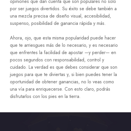
opiniones
que dan cuenta que son populares no solo
por ser juegos divertidos. Su éxito se debe también a
una mezcla precisa de diseño visual, accesibilidad,
suspenso, posibilidad de ganancia rápida y más.
Ahora, ojo, que esta misma popularidad puede hacer
que te arriesgues más de lo necesario, y es necesario
que enfrentes la facilidad de apostar —y perder— en
pocos segundos con responsabilidad, control y
cuidado. La verdad es que debes considerar que son
juegos para que te diviertas y, si bien puedes tener la
oportunidad de obtener ganancias, no lo veas como
una vía para enriquecerse. Con esto claro, podrás
disfrutarlos con los pies en la tierra.