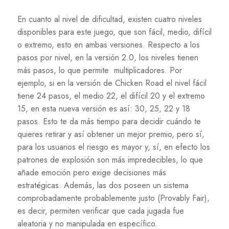
En cuanto al nivel de dificultad, existen cuatro niveles
disponibles para este juego, que son fácil, medio, difícil
o extremo, esto en ambas versiones. Respecto a los
pasos por nivel, en la versión 2.0, los niveles tienen
más pasos, lo que permite multiplicadores. Por
ejemplo, si en la versión de Chicken Road el nivel fácil
tiene 24 pasos, el medio 22, el difícil 20 y el extremo
15, en esta nueva versión es así: 30, 25, 22 y 18
pasos. Esto te da más tiempo para decidir cuándo te
quieres retirar y así obtener un mejor premio, pero sí,
para los usuarios el riesgo es mayor y, sí, en efecto los
patrones de explosión son más impredecibles, lo que
añade emoción pero exige decisiones más
estratégicas. Además, las dos poseen un sistema
comprobadamente probablemente justo (Provably Fair),
es decir, permiten verificar que cada jugada fue
aleatoria y no manipulada en específico.