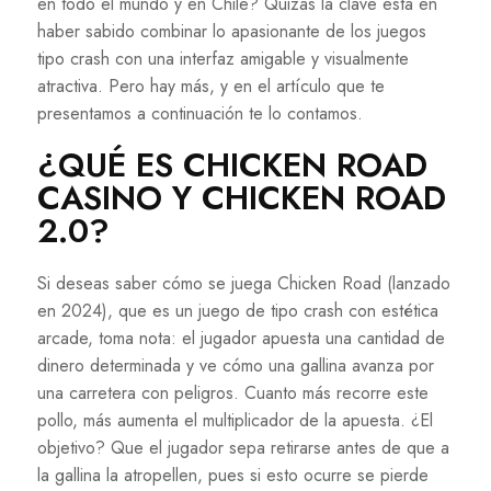
en todo el mundo y en Chile? Quizás la clave está en
haber sabido combinar lo apasionante de los juegos
tipo crash con una interfaz amigable y visualmente
atractiva. Pero hay más, y en el artículo que te
presentamos a continuación te lo contamos.
¿QUÉ ES CHICKEN ROAD
CASINO Y CHICKEN ROAD
2.0?
Si deseas saber cómo se juega Chicken Road (lanzado
en 2024), que es un juego de tipo crash con estética
arcade, toma nota: el jugador apuesta una cantidad de
dinero determinada y ve cómo una gallina avanza por
una carretera con peligros. Cuanto más recorre este
pollo, más aumenta el multiplicador de la apuesta. ¿El
objetivo? Que el jugador sepa retirarse antes de que a
la gallina la atropellen, pues si esto ocurre se pierde