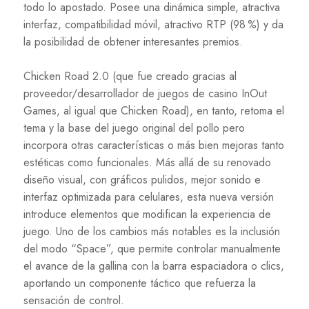
todo lo apostado. Posee una dinámica simple, atractiva
interfaz, compatibilidad móvil, atractivo RTP (98 %) y da
la posibilidad de obtener interesantes premios.
Chicken Road 2.0 (que fue creado gracias al
proveedor/desarrollador de juegos de casino InOut
Games, al igual que Chicken Road), en tanto, retoma el
tema y la base del juego original del pollo pero
incorpora otras características o más bien mejoras tanto
estéticas como funcionales. Más allá de su renovado
diseño visual, con gráficos pulidos, mejor sonido e
interfaz optimizada para celulares, esta nueva versión
introduce elementos que modifican la experiencia de
juego. Uno de los cambios más notables es la inclusión
del modo “Space”, que permite controlar manualmente
el avance de la gallina con la barra espaciadora o clics,
aportando un componente táctico que refuerza la
sensación de control.