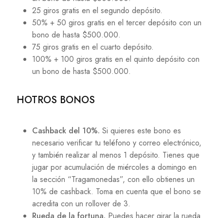
25 giros gratis en el segundo depósito.
50% + 50 giros gratis en el tercer depósito con un
bono de hasta $500.000.
75 giros gratis en el cuarto depósito.
100% + 100 giros gratis en el quinto depósito con
un bono de hasta $500.000.
HOTROS BONOS
Cashback del 10%.
Si quieres este bono es
necesario verificar tu teléfono y correo electrónico,
y también realizar al menos 1 depósito. Tienes que
jugar por acumulación de miércoles a domingo en
la sección “Tragamonedas”, con ello obtienes un
10% de cashback. Toma en cuenta que el bono se
acredita con un rollover de 3.
Rueda de la fortuna.
Puedes hacer girar la rueda