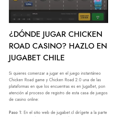
¿DÓNDE JUGAR CHICKEN
ROAD CASINO? HAZLO EN
JUGABET CHILE
Si quieres comenzar a jugar en el juego instantáneo
Chicken Road game y Chicken Road 2.0 una de las
plataformas en que los encuentras es en JugaBet, pon
atención al proceso de registro de esta casa de juegos
de casino online:
Paso 1:
En el sitio web de jugabet.cl dirígete a la parte