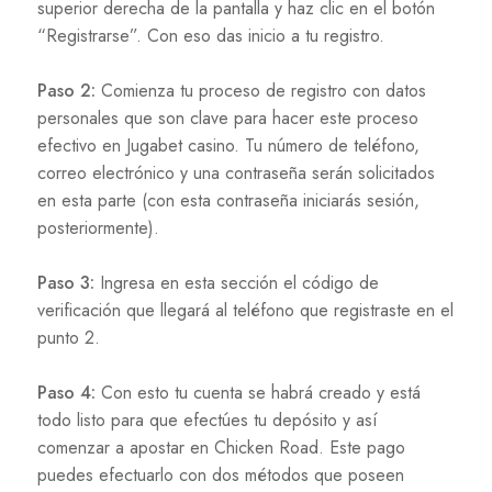
superior derecha de la pantalla y haz clic en el botón
“Registrarse”. Con eso das inicio a tu registro.
Paso 2:
Comienza tu proceso de registro con datos
personales que son clave para hacer este proceso
efectivo en Jugabet casino. Tu número de teléfono,
correo electrónico y una contraseña serán solicitados
en esta parte (con esta contraseña iniciarás sesión,
posteriormente).
Paso 3:
Ingresa en esta sección el código de
verificación que llegará al teléfono que registraste en el
punto 2.
Paso 4:
Con esto tu cuenta se habrá creado y está
todo listo para que efectúes tu depósito y así
comenzar a apostar en Chicken Road. Este pago
puedes efectuarlo con dos métodos que poseen