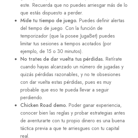
este. Recuerda que no puedes arriesgar más de lo
que estás dispuesto a perder.
Mide tu tiempo de juego.
Puedes definir alertas
del tiempo de juego. Con la función de
temporizador (que la posee JugaBet) puedes
limitar tus sesiones a tiempos acotados (por
ejemplo, de 15 o 30 minutos).
No trates de dar vuelta tus pérdidas.
Retírate
cuando hayas alcanzado un número de jugadas y
quizás pérdidas razonables, y no te obsesiones
con dar vuelta estas pérdidas, pues es muy
probable que eso te pueda llevar a seguir
perdiendo.
Chicken Road demo.
Poder ganar experiencia,
conocer bien las reglas y probar estrategias antes
de aventurarte con tu propio dinero es una buena
táctica previa a que te arriesgues con tu capital
real.