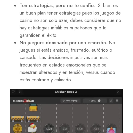
Ten estrategias, pero no te confíes.
Si bien es
un buen plan tener estrategias pues los juegos de
casino no son solo azar, debes considerar que no
hay estrategias infalibles ni patrones que te
garanticen el éxito.
No juegues dominado por una emoción.
No
juegues si estás ansioso, frustrado, eufórico o
cansado. Las decisiones impulsivas son más
frecuentes en estados emocionales que se
muestran alterados y en tensión, versus cuando
estás centrado y calmado.